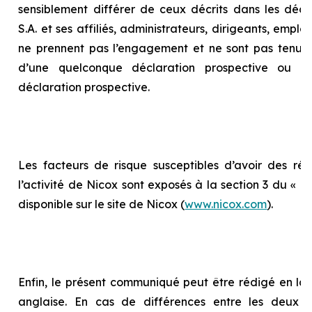
sensiblement différer de ceux décrits dans les décla
S.A. et ses affiliés, administrateurs, dirigeants, empl
ne prennent pas l’engagement et ne sont pas tenus 
d’une quelconque déclaration prospective ou d
déclaration prospective.
Les facteurs de risque susceptibles d’avoir des répe
l’activité de Nicox sont exposés à la section 3 du «
Ra
disponible sur le site de Nicox (
www.nicox.com
).
Enfin, le présent communiqué peut être rédigé en la
anglaise. En cas de différences entre les deux te