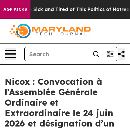
ple Are Sick and Tired of This Politics of Hatred”
The 
AGP PICKS
Nicox : Convocation à
l’Assemblée Générale
Ordinaire et
Extraordinaire le 24 juin
2026 et désignation d’un